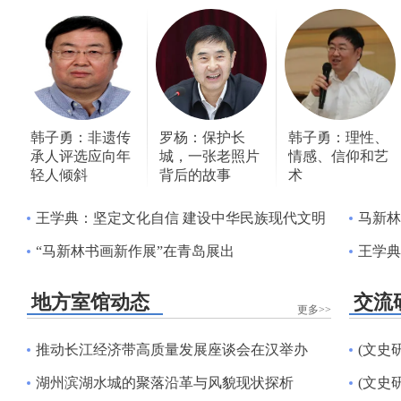
韩子勇：非遗传
罗杨：保护长
韩子勇：理性、
承人评选应向年
城，一张老照片
情感、信仰和艺
轻人倾斜
背后的故事
术
王学典：坚定文化自信 建设中华民族现代文明
马新林参加
“马新林书画新作展”在青岛展出
王学典
地方室馆动态
交流
更多>>
推动长江经济带高质量发展座谈会在汉举办
(文史研
湖州滨湖水城的聚落沿革与风貌现状探析
(文史研