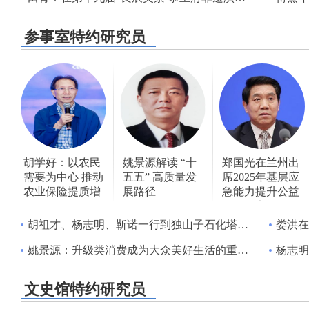
参事室特约研究员
胡学好：以农民
姚景源解读 “十
郑国光在兰州出
需要为中心 推动
五五” 高质量发
席2025年基层应
农业保险提质增
展路径
急能力提升公益
效
活动平安行
胡祖才、杨志明、靳诺一行到独山子石化塔里木石化分公司调研
娄洪在
姚景源：升级类消费成为大众美好生活的重要内容
杨志明：数
文史馆特约研究员