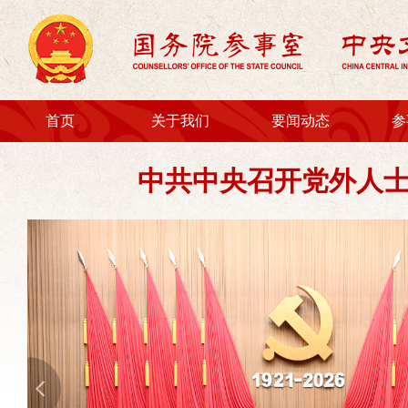
首页
关于我们
要闻动态
参
机构简介
时政要闻
中共中央召开党外人士
国务院参事室领导
室馆动态
中央文史研究馆领导
对外交流
国务院参事
通知公告
中央文史研究馆馆员
地方室馆动态
参事室特约研究员
文史馆特约研究员
法规文件
政府信息公开