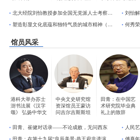
根基
略价值再挖掘
北大经院刘怡教授参加全国无党派人士考察团并出席建设强大国内市场调研协商座谈会
刘怡解读
塑造彰显文化底蕴和独特气质的城市精神（专题深思）
何秀荣
馆员风采
港科大举办苏士
中央文史研究馆
田青：在中国艺
澍书法展《汉字
资深馆员王蒙访
术研究院毕业典
颂》 弘扬中华文
问吉尔吉斯斯坦
礼上的致辞
化
并出席伊塞克湖
论坛
田青、崔健对话录——不论成败，无问西东
人民艺
田青：在第十九届“良辰美景·恭王府非遗演出季”古琴名家音乐会上的致辞
傅熹年