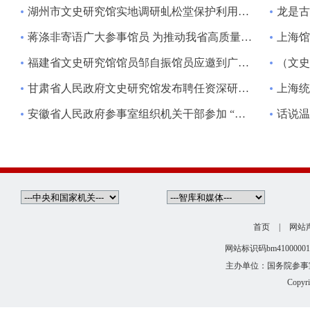
湖州市文史研究馆实地调研虬松堂保护利用工作
龙是古人
蒋涤非寄语广大参事馆员 为推动我省高质量发展多献良策多作贡献
上海馆员
福建省文史研究馆馆员邹自振馆员应邀到广东作戏剧专题讲座
（文史
甘肃省人民政府文史研究馆发布聘任资深研究员、特聘研究员及续聘研究员的通知
上海统
安徽省人民政府参事室组织机关干部参加 “保护母亲河 共创大美巢湖” 公益植树活动
话说温
首页
|
网站
网站标识码bm4100000
主办单位：国务院参事室
Copyr