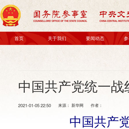
首页
关于我们
要闻动态
参
机构简介
时政要闻
国务院参事室领导
室馆动态
中央文史研究馆领导
对外交流
国务院参事
通知公告
中国共产党统一战
中央文史研究馆馆员
地方室馆动态
参事室特约研究员
文史馆特约研究员
2021-01-05 22:50
来源： 新华网
作者：
法规文件
中国共产
政府信息公开